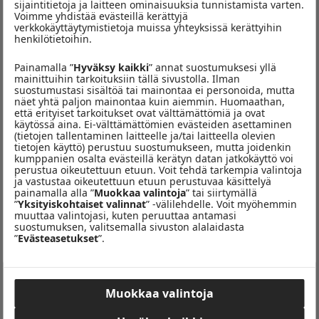
Pääset mukaan
ehdokkaaksi ilmoittautumalla alta löytyvällä
sijaintitietoja ja laitteen ominaisuuksia tunnistamista varten.
Voimme yhdistää evästeillä kerättyjä
lomakkeella ja osallistumalla keskusteluihin ja heittäytymällä
verkkokäyttäytymistietoja muissa yhteyksissä kerättyihin
mukaan
lähetyksiin
viesteitse
ja puhelimitse
. Voimme myös itse
henkilötietoihin.
olla yhteydessä ehdokkaaksi ilmoittautuneisiin kuuntelijoihin,
sähköpostitse, puhelimitse tai viesteitse ja jututtaa arjen ja
Painamalla ”
Hyväksy kaikki
” annat suostumuksesi yllä
mainittuihin tarkoituksiin tällä sivustolla. Ilman
alueen asioista loppuvuoden aikana.
suostumustasi sisältöä tai mainontaa ei personoida, mutta
näet yhtä paljon mainontaa kuin aiemmin. Huomaathan,
Valitseme loppuvuoden ajan myös Kuukauden Kuuntelijan
että erityiset tarkoitukset ovat välttämättömiä ja ovat
käytössä aina. Ei-välttämättömien evästeiden asettaminen
joka kuukausi (heinä-marraskuussa), joiden joukosta yleisö
(tietojen tallentaminen laitteelle ja/tai laitteella olevien
saa vuoden lopussa äänestää Vuoden Radiokuuntelijan.
tietojen käyttö) perustuu suostumukseen, mutta joidenkin
kumppanien osalta evästeillä kerätyn datan jatkokäyttö voi
perustua oikeutettuun etuun. Voit tehdä tarkempia valintoja
ja vastustaa oikeutettuun etuun perustuvaa käsittelyä
Kuukausipalkinnot:
painamalla alla ”
Muokkaa valintoja
” tai siirtymällä
Yhteistyökumppaneiden
”
Yksityiskohtaiset valinnat
” -välilehdelle. Voit myöhemmin
muuttaa valintojasi, kuten peruuttaa antamasi
tarjoamia yllätyksiä
suostumuksen, valitsemalla sivuston alalaidasta
”
Evästeasetukset
”.
Pääpalkinto:
Voittaja lähtee kanssamme
vuoden 2026 Radiogaalaan
Muokkaa valintoja