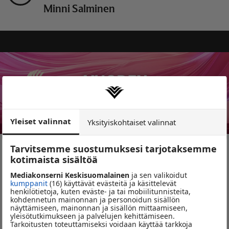
Minni Salminen
Yleiset valinnat
Yksityiskohtaiset valinnat
Tarvitsemme suostumuksesi tarjotaksemme
Vuoden radiokuuntelija
kotimaista sisältöä
Mediakonserni Keskisuomalainen
ja sen valikoidut
kumppanit
(16) käyttävät evästeitä ja käsittelevät
Valitsemme
tänä vuonna
,
ensimmäistä kertaa,
Vuoden
henkilötietoja, kuten eväste- ja tai mobiilitunnisteita,
Radiokuuntelijan, joka lähtee kanssamme ensi kevään 2026
kohdennetun mainonnan ja personoidun sisällön
näyttämiseen, mainonnan ja sisällön mittaamiseen,
Radio Gaalaan
!
yleisötutkimukseen ja palvelujen kehittämiseen.
Tarkoitusten toteuttamiseksi voidaan käyttää tarkkoja