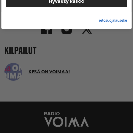
Hyväksy kaikki
Seuraa meitä somessa
Tietosuojalauseke
KILPAILUT
KESÄ ON VOIMAA!