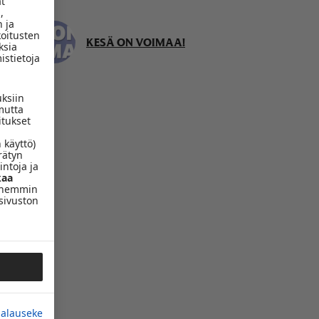
ät
,
 ja
koitusten
KESÄ ON VOIMAA!
ksia
istietoja
uksiin
mutta
itukset
 käyttö)
rätyn
intoja ja
aa
yöhemmin
sivuston
jalauseke