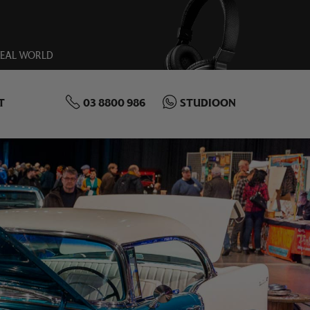
REAL WORLD
T
03 8800 986
STUDIOON