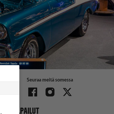
Seuraa meitä somessa
KILPAILUT