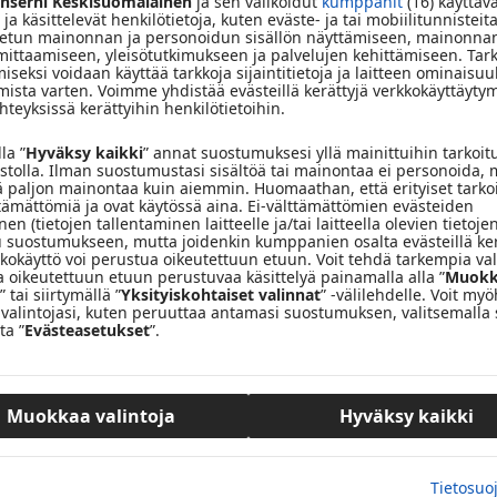
nserni Keskisuomalainen
ja sen valikoidut
kumppanit
(16) käyttäv
ikTok-tililtä @BigWheelsEvents, jonne on postailtu
 ja käsittelevät henkilötietoja, kuten eväste- ja tai mobiilitunnisteita
tun mainonnan ja personoidun sisällön näyttämiseen, mainonnan
 mittaamiseen, yleisötutkimukseen ja palvelujen kehittämiseen. Tar
iseksi voidaan käyttää tarkkoja sijaintitietoja ja laitteen ominaisuu
n 27.11.-5.12.
mista varten. Voimme yhdistää evästeillä kerättyjä verkkokäyttäytym
teyksissä kerättyihin henkilötietoihin.
in vastanneiden kesken. Pääpalkinto arvotaan kaikkien
la ”
Hyväksy kaikki
” annat suostumuksesi yllä mainittuihin tarkoit
vustolla. Ilman suostumustasi sisältöä tai mainontaa ei personoida, 
ä paljon mainontaa kuin aiemmin. Huomaathan, että erityiset tarko
ttämättömiä ja ovat käytössä aina. Ei-välttämättömien evästeiden
g Wheels – The Winter Show’hun
en (tietojen tallentaminen laitteelle ja/tai laitteella olevien tietojen
 suostumukseen, mutta joidenkin kumppanien osalta evästeillä ke
tkokäyttö voi perustua oikeutettuun etuun. Voit tehdä tarkempia val
g Wheels – The Winter Show’hun ja 2 kpl lippuja Rock’n’roll
a oikeutettuun etuun perustuvaa käsittelyä painamalla alla ”
Muokk
itoja
” tai siirtymällä ”
Yksityiskohtaiset valinnat
” -välilehdelle. Voit m
valintojasi, kuten peruuttaa antamasi suostumuksen, valitsemalla 
ta ”
Evästeasetukset
”.
fosta, Lutakonaukio 12, 40100 Jyväskylä.
5 Jyväskylässä
(avoinna pe 16-22 ja la 10-18) ja
Rock’n’roll
Muokkaa valintoja
Hyväksy kaikki
t, Paviljonki, Jyväskylä
(klo 18-01)
.
Tietosuo