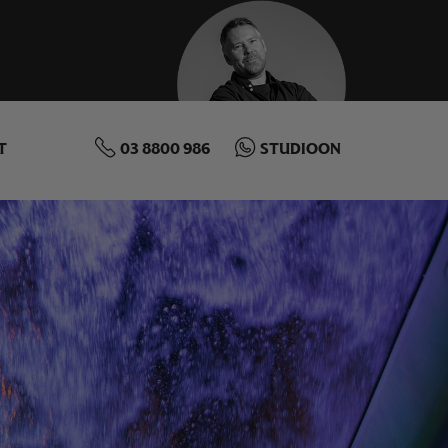
T
03 8800 986
STUDIOON