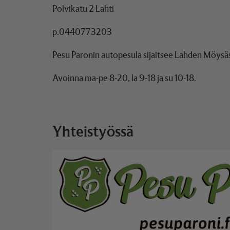
Polvikatu 2 Lahti
p.0440773203
Pesu Paronin autopesula sijaitsee Lahden Möysäs
Avoinna ma-pe 8-20, la 9-18 ja su 10-18.
Yhteistyössä