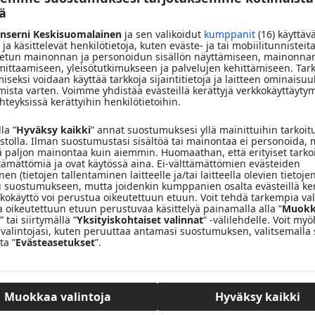
öä
nserni Keskisuomalainen
ja sen valikoidut
kumppanit
(16) käyttäv
 ja käsittelevät henkilötietoja, kuten eväste- ja tai mobiilitunnisteita
tun mainonnan ja personoidun sisällön näyttämiseen, mainonnan
 mittaamiseen, yleisötutkimukseen ja palvelujen kehittämiseen. Tar
iseksi voidaan käyttää tarkkoja sijaintitietoja ja laitteen ominaisuu
mista varten. Voimme yhdistää evästeillä kerättyjä verkkokäyttäytym
teyksissä kerättyihin henkilötietoihin.
oman nopeasti 5 minuutissa. Voit pestä autosi hyvällä
la ”
Hyväksy kaikki
” annat suostumuksesi yllä mainittuihin tarkoit
vustolla. Ilman suostumustasi sisältöä tai mainontaa ei personoida, 
estä on Pesu Paronin puhdistamon tuotetta.
ä paljon mainontaa kuin aiemmin. Huomaathan, että erityiset tarko
ttämättömiä ja ovat käytössä aina. Ei-välttämättömien evästeiden
 hyödyntää edullista kuukausisopimusta, jonka ansiosta voit
en (tietojen tallentaminen laitteelle ja/tai laitteella olevien tietojen
 suostumukseen, mutta joidenkin kumppanien osalta evästeillä ke
tkokäyttö voi perustua oikeutettuun etuun. Voit tehdä tarkempia val
a oikeutettuun etuun perustuvaa käsittelyä painamalla alla ”
Muokk
” tai siirtymällä ”
Yksityiskohtaiset valinnat
” -välilehdelle. Voit m
valintojasi, kuten peruuttaa antamasi suostumuksen, valitsemalla 
ta ”
Evästeasetukset
”.
Muokkaa valintoja
Hyväksy kaikki