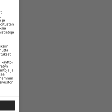
ät
,
 ja
koitusten
ksia
istietoja
uksiin
mutta
itukset
 käyttö)
rätyn
intoja ja
aa
yöhemmin
sivuston