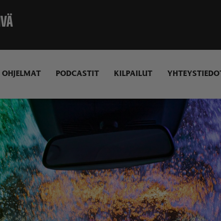
IVÄ
YEARS & YEARS
KING
OHJELMAT
PODCASTIT
KILPAILUT
YHTEYSTIEDO