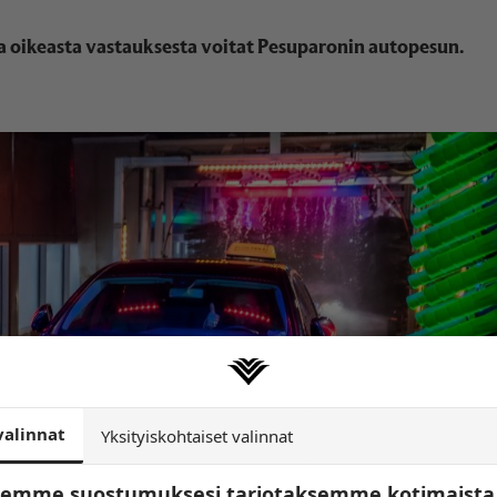
sta oikeasta vastauksesta voitat Pesuparonin autopesun.
valinnat
Yksityiskohtaiset valinnat
tsemme suostumuksesi tarjotaksemme kotimaista