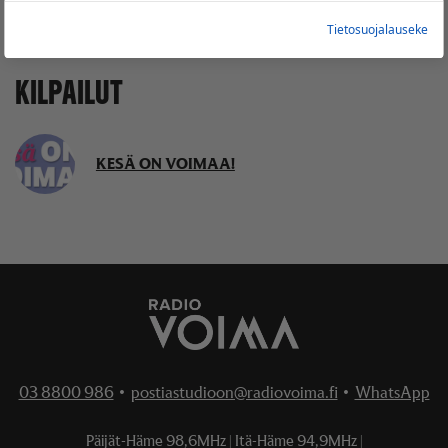
Tietosuojalauseke
KILPAILUT
KESÄ ON VOIMAA!
03 8800 986
•
postiastudioon@radiovoima.fi
•
WhatsApp
Päijät-Häme
98,6MHz
Itä-Häme
94,9MHz