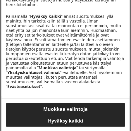
henkilötietoihin.
Painamalla ”
Hyväksy kaikki
” annat suostumuksesi yllä
Minni Salminen
mainittuihin tarkoituksiin tällä sivustolla. Ilman
suostumustasi sisältöä tai mainontaa ei personoida, mutta
näet yhtä paljon mainontaa kuin aiemmin. Huomaathan,
Minnin sydän sykkii megahertseissä ja radio vetää naista
että erityiset tarkoitukset ovat välttämättömiä ja ovat
magneetin lailla puoleensa. Lahtelainen ideatykki ja loputon
käytössä aina. Ei-välttämättömien evästeiden asettaminen
(tietojen tallentaminen laitteelle ja/tai laitteella olevien
luovuuden kaivo onkin viettänyt jo yli 20 vuotta elämästään
tietojen käyttö) perustuu suostumukseen, mutta joidenkin
radiostudiossa mm. Radio SuomiPOPilla, Groove FM:llä ja Metro
kumppanien osalta evästeillä kerätyn datan jatkokäyttö voi
FM:llä. Matka jatkuu edelleen Radio Voiman kuuntelijoista huolta
perustua oikeutettuun etuun. Voit tehdä tarkempia valintoja
ja vastustaa oikeutettuun etuun perustuvaa käsittelyä
pitäen. Minni toimii Voimalla niin aamuherättelijänä kuin myös
painamalla alla ”
Muokkaa valintoja
” tai siirtymällä
tuottajana radion arkea pyörittäen.
”
Yksityiskohtaiset valinnat
” -välilehdelle. Voit myöhemmin
muuttaa valintojasi, kuten peruuttaa antamasi
suostumuksen, valitsemalla sivuston alalaidasta
”MINNI TOIMII VOIMALLA NIIN
”
Evästeasetukset
”.
AAMUHERÄTTELIJÄNÄ KUIN MYÖS
TUOTTAJANA RADION ARKEA PYÖRITTÄEN.”
Muokkaa valintoja
Hyväksy kaikki
Seuraa meitä somessa