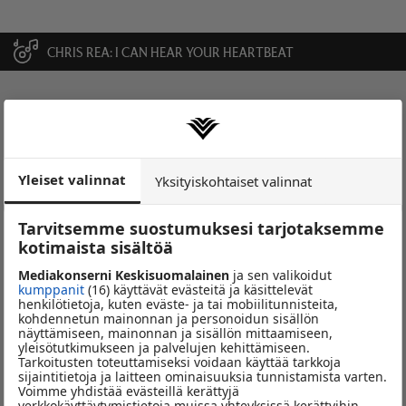
CHRIS REA
I CAN HEAR YOUR HEARTBEAT
Minni Salminen
Yleiset valinnat
Yksityiskohtaiset valinnat
Tarvitsemme suostumuksesi tarjotaksemme
kotimaista sisältöä
Mediakonserni Keskisuomalainen
ja sen valikoidut
kumppanit
(16) käyttävät evästeitä ja käsittelevät
henkilötietoja, kuten eväste- ja tai mobiilitunnisteita,
kohdennetun mainonnan ja personoidun sisällön
näyttämiseen, mainonnan ja sisällön mittaamiseen,
yleisötutkimukseen ja palvelujen kehittämiseen.
Tarkoitusten toteuttamiseksi voidaan käyttää tarkkoja
sijaintitietoja ja laitteen ominaisuuksia tunnistamista varten.
Voimme yhdistää evästeillä kerättyjä
verkkokäyttäytymistietoja muissa yhteyksissä kerättyihin